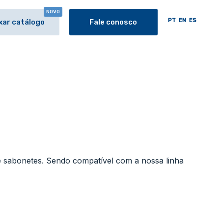
NOVO
PT
EN
ES
xar catálogo
Fale conosco
 e sabonetes. Sendo compatível com a nossa linha