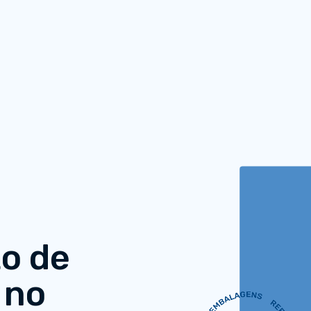
o de
no