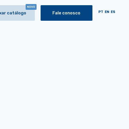
NOVO
PT
EN
ES
xar catálogo
Fale conosco