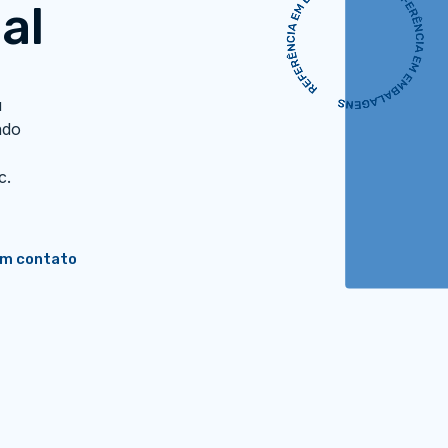
al
u
ndo
c.
em contato