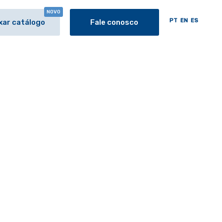
NOVO
PT
EN
ES
xar catálogo
Fale conosco