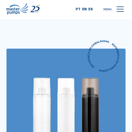
PT
EN
ES
MENU