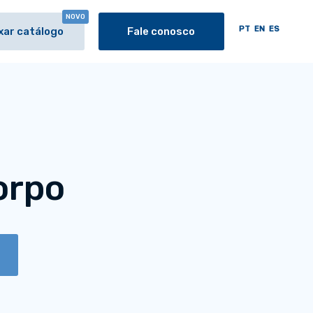
NOVO
PT
EN
ES
xar catálogo
Fale conosco
orpo