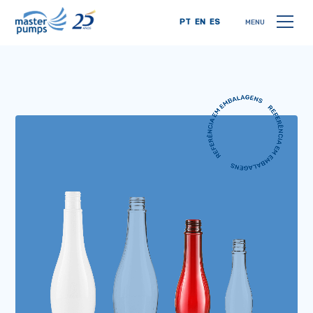
PT
EN
ES
MENU