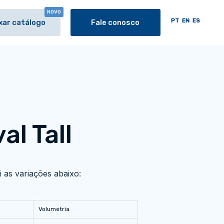
NOVO
PT
EN
ES
xar catálogo
Fale conosco
al Tall
 as variações abaixo:
Volumetria