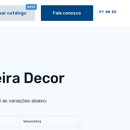
NOVO
PT
EN
ES
xar catálogo
Fale conosco
ira Decor
 as variações abaixo:
Volumetria