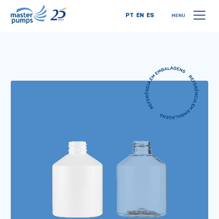
PT
EN
ES
MENU