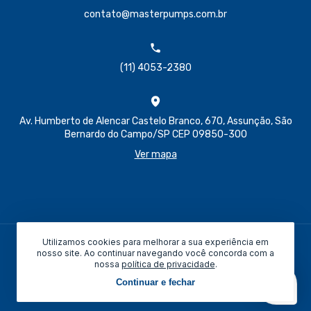
contato@masterpumps.com.br
(11) 4053-2380
Av. Humberto de Alencar Castelo Branco, 670, Assunção, São
Bernardo do Campo/SP CEP 09850-300
Ver mapa
Utilizamos cookies para melhorar a sua experiência em
Todos os direitos reservados © 2026
nosso site. Ao continuar navegando você concorda com a
nossa
política de privacidade
.
Feito por:
Continuar e fechar