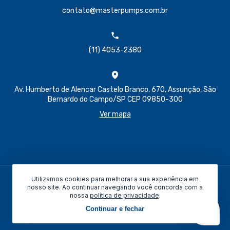
contato@masterpumps.com.br
(11) 4053-2380
Av. Humberto de Alencar Castelo Branco, 670, Assunção, São
Bernardo do Campo/SP CEP 09850-300
Ver mapa
Utilizamos cookies para melhorar a sua experiência em
Todos os direitos reservados © 2026
nosso site. Ao continuar navegando você concorda com a
nossa
política de privacidade
.
Feito por:
Continuar e fechar