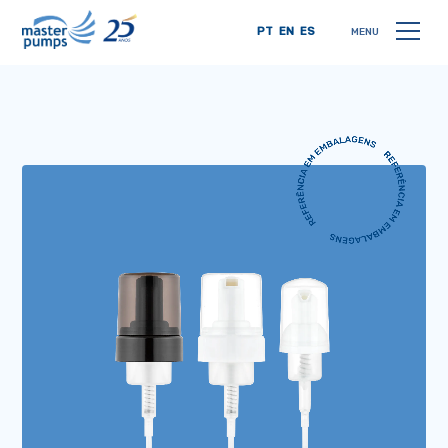
PT
EN
ES
MENU